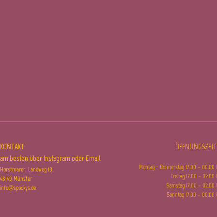
KONTAKT
ÖFFNUNGSZEI
​am besten über Instagram oder Email
Montag - Donnerstag 17.00 – 00.00
Horstmarer Landweg 101
Freitag 17.00
– 02.00
48149 Münster
Samstag 17.00 – 02.00
info@spookys.de
Sonntag 17.00 – 00.00