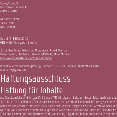
Spooky's GmbH
Horstmarer Landweg 101
48149 Münster
Geschäftsführer:
Jonas Franz
Nils Hellmich
Ust. Id. Nr. DE355257139
HRB 14038 Amtsgericht Steinfurt
Zuständige Aufsichtsbehörde: Ordnungsamt Stadt Münster
Ordnungsamt, Stadthaus 1, Klemensstraße 10, 48143 Münster
http://www.muenster.de/stadt/sae/sae32.html
Inhaltlich Verantwortliche gemäß § 5 Absatz 1 TMG: Nils Hellmich (Anschrift wie oben)
Mail:
info@spookys.de
Haftungsausschluss
Haftung für Inhalte
Als Diensteanbieter sind wir gemäß § 7 Abs.1 TMG für eigene Inhalte auf diesen Seiten nach den all
§§ 8 bis 10 TMG sind wir als Diensteanbieter jedoch nicht verpflichtet, übermittelte oder gespeicher
oder nach Umständen zu forschen, die auf eine rechtswidrige Tätigkeit hinweisen. Verpflichtungen zu
Nutzung von Informationen nach den allgemeinen Gesetzen bleiben hiervon unberührt. Eine diesbezüg
Zeitpunkt der Kenntnis einer konkreten Rechtsverletzung möglich. Bei Bekanntwerden von entsprech