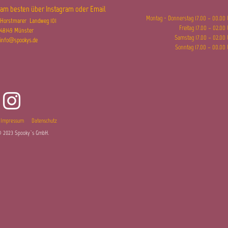
​am besten über Instagram oder Email
Montag - Donnerstag 17.00 – 00.00
Horstmarer Landweg 101
Freitag 17.00
– 02.00
48149 Münster
Samstag 17.00 – 02.00
info@spookys.de
Sonntag 17.00 – 00.00
Impressum
Datenschutz
 2023 Spooky`s GmbH.