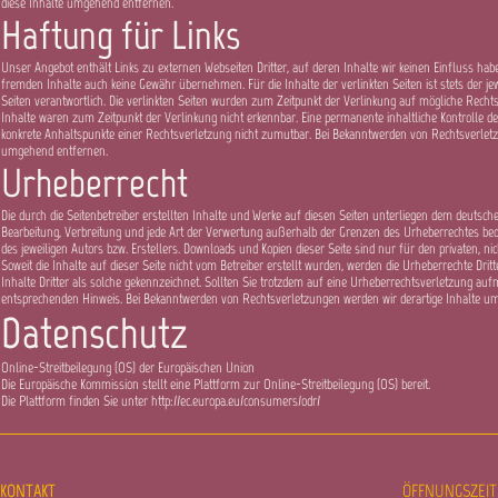
diese Inhalte umgehend entfernen.
Haftung für Links
Unser Angebot enthält Links zu externen Webseiten Dritter, auf deren Inhalte wir keinen Einfluss hab
fremden Inhalte auch keine Gewähr übernehmen. Für die Inhalte der verlinkten Seiten ist stets der jew
Seiten verantwortlich. Die verlinkten Seiten wurden zum Zeitpunkt der Verlinkung auf mögliche Recht
Inhalte waren zum Zeitpunkt der Verlinkung nicht erkennbar. Eine permanente inhaltliche Kontrolle der
konkrete Anhaltspunkte einer Rechtsverletzung nicht zumutbar. Bei Bekanntwerden von Rechtsverletz
umgehend entfernen.
Urheberrecht
Die durch die Seitenbetreiber erstellten Inhalte und Werke auf diesen Seiten unterliegen dem deutsche
Bearbeitung, Verbreitung und jede Art der Verwertung außerhalb der Grenzen des Urheberrechtes be
des jeweiligen Autors bzw. Erstellers. Downloads und Kopien dieser Seite sind nur für den privaten, ni
Soweit die Inhalte auf dieser Seite nicht vom Betreiber erstellt wurden, werden die Urheberrechte Dri
Inhalte Dritter als solche gekennzeichnet. Sollten Sie trotzdem auf eine Urheberrechtsverletzung au
entsprechenden Hinweis. Bei Bekanntwerden von Rechtsverletzungen werden wir derartige Inhalte u
Datenschutz
Online-Streitbeilegung (OS) der Europäischen Union
Die Europäische Kommission stellt eine Plattform zur Online-Streitbeilegung (OS) bereit.
Die Plattform finden Sie unter http://ec.europa.eu/consumers/odr/
KONTAKT
ÖFFNUNGSZEI